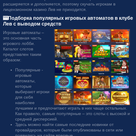
расширяется и дополняется, поэтому скучать игрокам в
лицензионном казино Лев не приходится.
🎰Подборка популярных игровых автоматов в клубе
Лев с выводом средств
Игровые автоматы –
это основная часть
игрового лобби.
Каталог слотов
представлен таким
образом:
Популярные -
игровые
автоматы,
которые
выбирают игроки
для себя
наиболее
лучшими и предпочитают играть в них чаще остальных.
Как правило, самые популярные – это слоты с высокой и
средней дисперсией.
Здесь можно найти самые последние новинки от
провайдеров, которые были опубликованы в сети или
появились на сайте впервые.