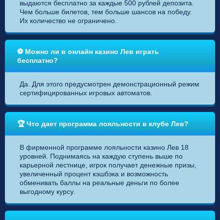
выдаются бесплатно за каждые 500 рублей депозита.
Чем больше билетов, тем больше шансов на победу.
Их количество не ограничено.
⚽️ Можно ли в онлайн казино Лев играть
бесплатно?
Да. Для этого предусмотрен демонстрационный режим
сертифицированных игровых автоматов.
🏆 Что дает программа лояльности в клубе Лев?
В фирменной программе лояльности казино Лев 18
уровней. Поднимаясь на каждую ступень выше по
карьерной лестнице, игрок получает денежные призы,
увеличенный процент кэшбэка и возможность
обменивать баллы на реальные деньги по более
выгодному курсу.