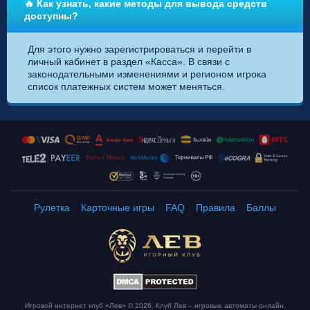
🔥 Как узнать, какие методы для вывода средств
доступны?
Для этого нужно зарегистрироваться и перейти в
личный кабинет в раздел «Касса». В связи с
законодательными изменениями и регионом игрока
список платежных систем может меняться.
Рулетка
Карточные игры
FAQ
Правила
Баллы
Игровой интернет клуб «Лев» © 2026. Клуб Лев – игровые автоматы онлайн.