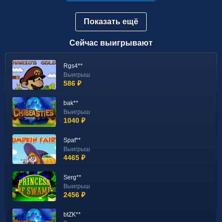
Показать ещё
Сейчас выигрывают
Rgs4**
Выигрыш
586 ₽
bak**
Выигрыш
1040 ₽
Spaf**
Выигрыш
4465 ₽
Serg**
Выигрыш
2456 ₽
btZK**