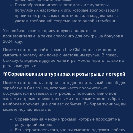
Разнообразные игровые автоматы и эмуляторы
популярных настольных игр, которые воспроизводят
правила их реальных прототипов или создавались с
учетом требований современного онлайн гемблинг.
Уже сейчас в списке присутствуют аппараты по
производителям, а также список игр для отыгрыша бонусов в
2024 году.
Помимо этого, на сайте казино Lev Club есть возможность
сыграть в рулетку или покер с настоящим крупье. В покер,
баккару, блэкджек и другие лайв игры можно играть только на
реальные деньги.
🎯Соревнования в турнирах и розыгрыши лотерей
Помимо этого, есть лотереи – это дополнительный способ для
заработка в Casino Lev, которые часто положительно
обсуждаются в отзывах от игроков. С помощью меню под
знаками с тремя горизонтальными полосами можно выбрать
наиболее подходящие для вас события. Выбирая турниры, вы
можете поучаствовать в:
Соревнования между игроками, которые проходят на
регулярной основе.
Есть вероятность того, что вы сможете одержать победу