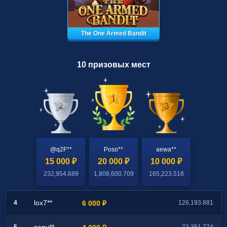
The One Armed Bandit
10 призовых мест
@q2F**
Poso**
aewa**
15 000 ₽
20 000 ₽
10 000 ₽
232,954.689
1,808,600.709
165,223.518
lox7**
6 000 ₽
4
126,193.881