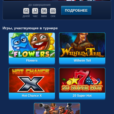
до завершения
:
:
ПОДРОБНЕЕ
02
12
56
00
дней
час
мин
ceк
Игры, участвующие в турнире
Flowers
Wilheim Teil
Hot Chance X
20 Super Hot