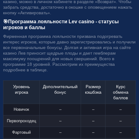
казино, можно в личном кабинете в разделе «Возврат». Чтобы
забрать средства, достаточно в окошке с оповещением нажать
кнопку «Активировать».
🎯Программа лояльности Lev casino - статусы
игроков и баллы
Фирменная программа лояльности призвана подогревать
интерес игроков, которые давно зарегистрировались и получили
все первоначальные бонусы. Долгая и активная игра на сайте
казино Лев приносит щедрые плоды и дает гемблерам
максимуму поощрений для новых свершений. Всего в
программе 18 уровней. Рассмотрим их преимущества
подробнее в таблице.
Уровень
Дополнительный
Размер
Курс
игрока
бонус
кэшбэка
обмена
баллов
Новичок
–
–
–
Первопроходец
–
–
–
Фартовый
–
–
–