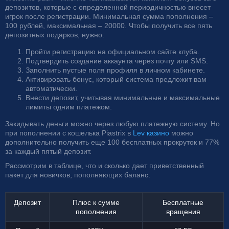
депозитов, которые с определенной периодичностью внесет
игрок после регистрации. Минимальная сумма пополнения –
100 рублей, максимальная – 20000. Чтобы получить все пять
депозитных подарков, нужно:
Пройти регистрацию на официальном сайте клуба.
Подтвердить создание аккаунта через почту или SMS.
Заполнить пустые поля профиля в личном кабинете.
Активировать бонус, который система предложит вам
автоматически.
Внести депозит, учитывая минимальные и максимальные
лимиты одним платежом.
Закидывать деньги можно через любую платежную систему. Но
при пополнении с кошелька Piastrix в
Lev казино
можно
дополнительно получить еще 100 бесплатных прокруток и 77%
за каждый пятый депозит.
Рассмотрим в таблице, что и сколько дает приветственный
пакет для новичков, пополняющих баланс.
Депозит
Плюс к сумме
Бесплатные
пополнения
вращения