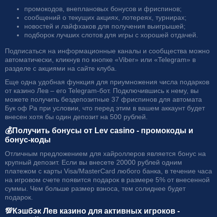
промокодов, внеплановых бонусов и фриспинов;
сообщений о текущих акциях, лотереях, турнирах;
новостей и лайфхаков для получения выигрышей;
подборок лучших слотов для игры с хорошей отдачей.
Подписаться на информационные каналы и сообщества можно
автоматически, кликнув по кнопке «Viber» или «Telegram» в
разделе с акциями на сайте клуба.
Еще одна удобная функция для приумножения числа подарков
от казино Лев – его Telegram-бот. Подключившись к нему, вы
можете получить бездепозитные 37 фриспинов для автомата
Бук оф Ра при условии, что перед этим в вашем аккаунт будет
внесен хотя бы один депозит на 500 рублей.
💰Получить бонусы от Lev casino - промокоды и
бонус-коды
Отличным предложением для хайроллеров является бонус на
крупный депозит. Если вы внесете 20000 рублей одним
платежом с карты Visa/MasterCard любого банка, в течение часа
на игровом счете появится подарок в размере 5% от внесенной
суммы. Чем больше размер взноса, тем солиднее будет
подарок.
💯Кэшбэк Лев казино для активных игроков -