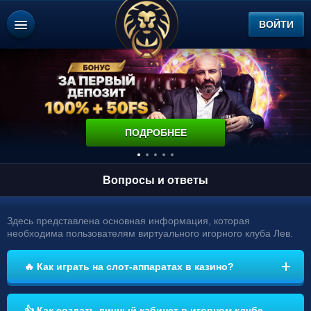
ВОЙТИ
ПОДРОБНЕЕ
Вопросы и ответы
Здесь представлена основная информация, которая
необходима пользователям виртуального игорного клуба Лев.
🔥 Как играть на слот-аппаратах в казино?
👍 Как создать личный кабинет в игорном клубе