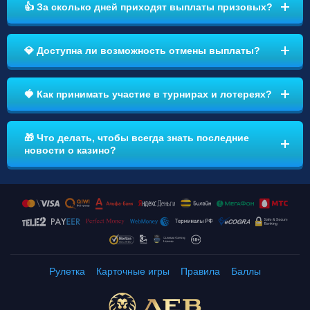
👍 За сколько дней приходят выплаты призовых?
💎 Доступна ли возможность отмены выплаты?
🍓 Как принимать участие в турнирах и лотереях?
🎁 Что делать, чтобы всегда знать последние
новости о казино?
Рулетка
Карточные игры
Правила
Баллы